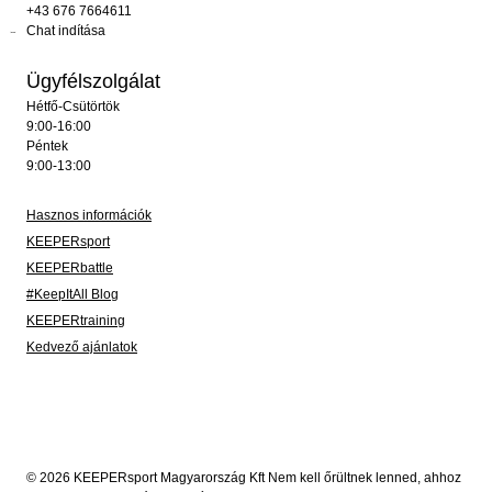
+43 676 7664611
Chat indítása
Ügyfélszolgálat
Hétfő-Csütörtök
9:00-16:00
Péntek
9:00-13:00
Hasznos információk
KEEPERsport
KEEPERbattle
#KeepItAll Blog
KEEPERtraining
Kedvező ajánlatok
© 2026 KEEPERsport Magyarország Kft Nem kell őrültnek lenned, ahhoz