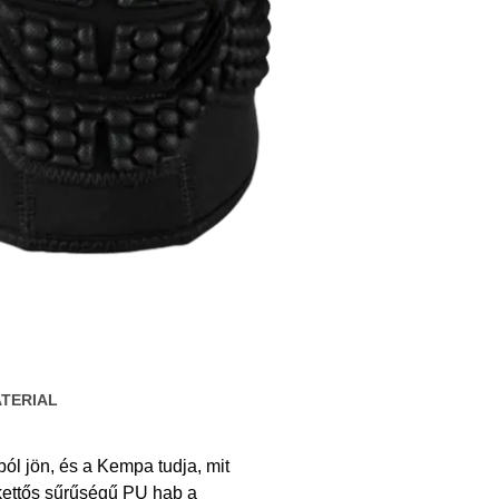
TERIAL
l jön, és a Kempa tudja, mit
, kettős sűrűségű PU hab a