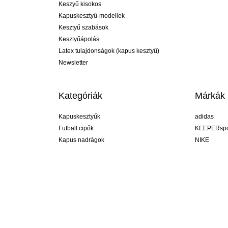
Keszyű kisokos
Kapuskesztyű-modellek
Kesztyű szabások
Kesztyűápolás
Latex tulajdonságok (kapus kesztyű)
Newsletter
Kategóriák
Márkák
Kapuskesztyűk
adidas
Futball cipők
KEEPERspo
Kapus nadrágok
NIKE
Kapusmezek
Puma
Kapus alánadrág
REUSCH
Sells Goal
uhlsport
Elite Sport
rehab