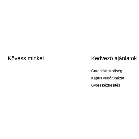
Kövess minket
Kedvező ajánlatok
Garantált minőség
Kapus védőruházat
Gyors kézbesítés
Profi feliratozás
Exkluzív kesztyűk
Akciós csomagok