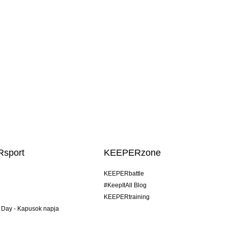
sport
KEEPERzone
KEEPERbattle
#KeepItAll Blog
KEEPERtraining
 Day - Kapusok napja