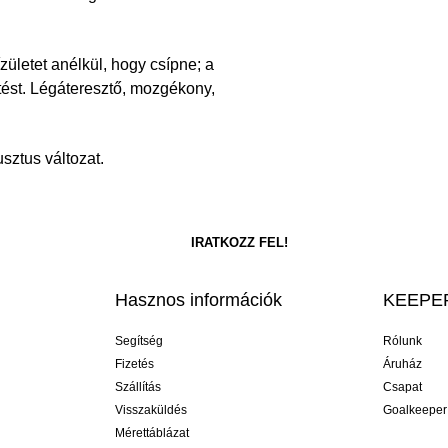
ületet anélkül, hogy csípne; a
tést. Légáteresztő, mozgékony,
sztus változat.
Hasznos információk
KEEPER
Segítség
Rólunk
Fizetés
Áruház
Szállítás
Csapat
Visszaküldés
Goalkeeper
Mérettáblázat