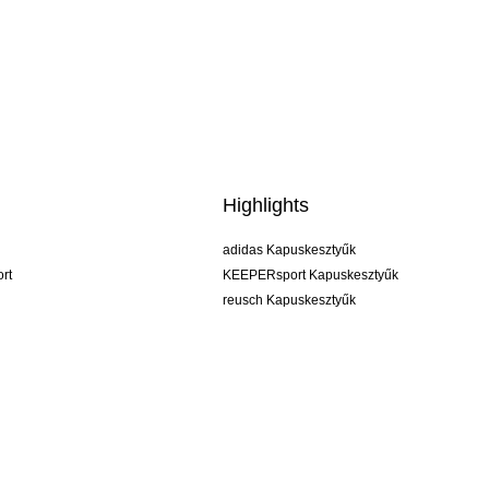
Highlights
adidas Kapuskesztyűk
rt
KEEPERsport Kapuskesztyűk
reusch Kapuskesztyűk
uhlsport Kapuskesztyűk
rehab Kapuskesztyűk
keeper
NIKE Kapuskesztyűk
PUMA Kapuskesztyűk
SELLS Kapuskesztyűk