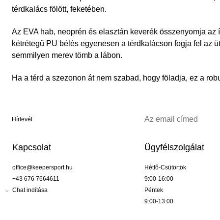
térdkalács fölött, feketében.
Az EVA hab, neoprén és elasztán keverék összenyomja az íz
kétrétegű PU bélés egyenesen a térdkalácson fogja fel az ü
semmilyen merev tömb a lábon.
Ha a térd a szezonon át nem szabad, hogy föladja, ez a robu
Hírlevél
Kapcsolat
Ügyfélszolgálat
office@keepersport.hu
Hétfő-Csütörtök
+43 676 7664611
9:00-16:00
Chat indítása
Péntek
9:00-13:00