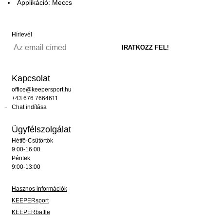
Applikáció: Meccs
Hírlevél
Kapcsolat
office@keepersport.hu
+43 676 7664611
Chat indítása
Ügyfélszolgálat
Hétfő-Csütörtök
9:00-16:00
Péntek
9:00-13:00
Hasznos információk
KEEPERsport
KEEPERbattle