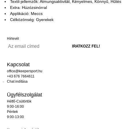
Textil-jellemzők: Atmungsaktivität, Kényelmes, Könnyű, Hűtés
Extra: Húzózsinórral
Applikáció: Meccs
Célközönség: Gyerekek
Hírlevél
Kapcsolat
office@keepersport.hu
+43 676 7664611
Chat indítása
Ügyfélszolgálat
Hétfő-Csütörtök
9:00-16:00
Péntek
9:00-13:00