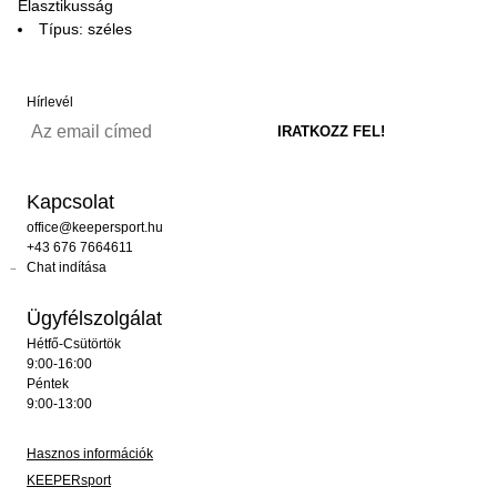
Elasztikusság
Típus: széles
Hírlevél
Kapcsolat
office@keepersport.hu
+43 676 7664611
Chat indítása
Ügyfélszolgálat
Hétfő-Csütörtök
9:00-16:00
Péntek
9:00-13:00
Hasznos információk
KEEPERsport