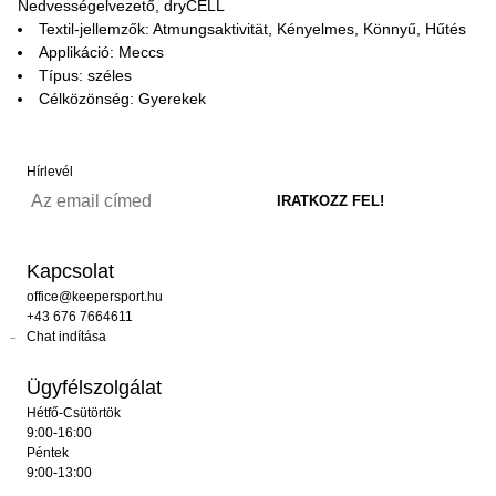
Nedvességelvezető, dryCELL
Textil-jellemzők: Atmungsaktivität, Kényelmes, Könnyű, Hűtés
Applikáció: Meccs
Típus: széles
Célközönség: Gyerekek
Hírlevél
Kapcsolat
office@keepersport.hu
+43 676 7664611
Chat indítása
Ügyfélszolgálat
Hétfő-Csütörtök
9:00-16:00
Péntek
9:00-13:00