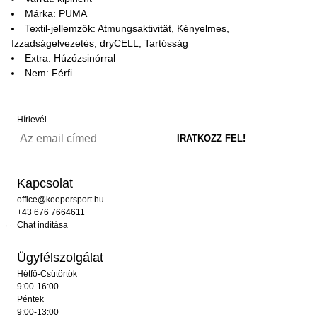
Márka: PUMA
Textil-jellemzők: Atmungsaktivität, Kényelmes,
Izzadságelvezetés, dryCELL, Tartósság
Extra: Húzózsinórral
Nem: Férfi
Hírlevél
Kapcsolat
office@keepersport.hu
+43 676 7664611
Chat indítása
Ügyfélszolgálat
Hétfő-Csütörtök
9:00-16:00
Péntek
9:00-13:00