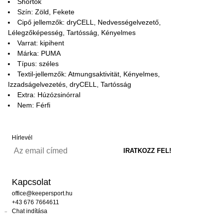
Shortok
Szín: Zöld, Fekete
Cipő jellemzők: dryCELL, Nedvességelvezető,
Lélegzőképesség, Tartósság, Kényelmes
Varrat: kipihent
Márka: PUMA
Típus: széles
Textil-jellemzők: Atmungsaktivität, Kényelmes,
Izzadságelvezetés, dryCELL, Tartósság
Extra: Húzózsinórral
Nem: Férfi
Hírlevél
Kapcsolat
office@keepersport.hu
+43 676 7664611
Chat indítása