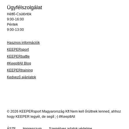
Ügyfélszolgálat
Hétfő-Csütörtök
9:00-16:00
Péntek
9:00-13:00
Hasznos információk
KEEPERsport
KEEPERbattle
#KeepItAll Blog
KEEPERtraining
Kedvező ajánlatok
© 2026 KEEPERsport Magyarország Kft Nem kell őrültnek lenned, ahhoz
hogy KEEPER legyél, de segít ;-) #KeepItAll
ÁSZF
Impresszum
Személyes adatok védelme