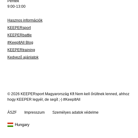
Péntek
9:00-13:00
Hasznos információk
KEEPERsport
KEEPERbattle
#KeepItAll Blog
KEEPERtraining
Kedvező ajánlatok
© 2026 KEEPERsport Magyarország Kft Nem kell őrültnek lenned, ahhoz
hogy KEEPER legyél, de segít ;-) #KeepItAll
ÁSZF
Impresszum
Személyes adatok védelme
Hungary