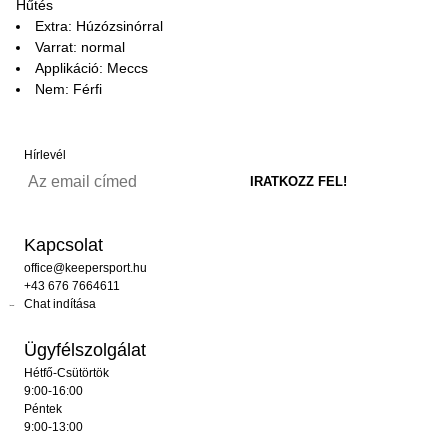
Hűtés
Extra: Húzózsinórral
Varrat: normal
Applikáció: Meccs
Nem: Férfi
Hírlevél
Kapcsolat
office@keepersport.hu
+43 676 7664611
Chat indítása
Ügyfélszolgálat
Hétfő-Csütörtök
9:00-16:00
Péntek
9:00-13:00