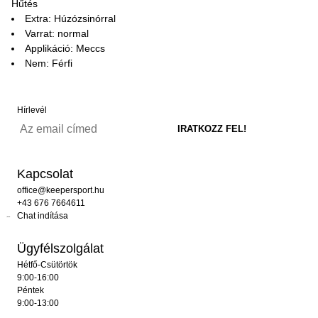
Hűtés
Extra: Húzózsinórral
Varrat: normal
Applikáció: Meccs
Nem: Férfi
Hírlevél
Kapcsolat
office@keepersport.hu
+43 676 7664611
Chat indítása
Ügyfélszolgálat
Hétfő-Csütörtök
9:00-16:00
Péntek
9:00-13:00