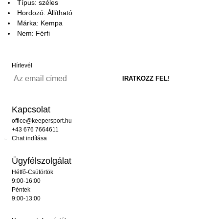
Típus: széles
Hordozó: Állítható
Márka: Kempa
Nem: Férfi
Hírlevél
Kapcsolat
office@keepersport.hu
+43 676 7664611
Chat indítása
Ügyfélszolgálat
Hétfő-Csütörtök
9:00-16:00
Péntek
9:00-13:00