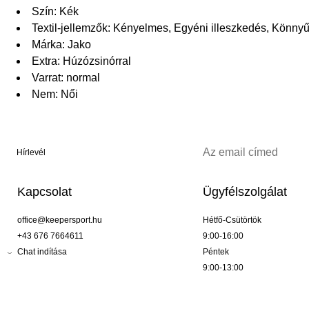
Szín: Kék
Textil-jellemzők: Kényelmes, Egyéni illeszkedés, Könny
Márka: Jako
Extra: Húzózsinórral
Varrat: normal
Nem: Női
Hírlevél
Kapcsolat
Ügyfélszolgálat
office@keepersport.hu
Hétfő-Csütörtök
+43 676 7664611
9:00-16:00
Chat indítása
Péntek
9:00-13:00