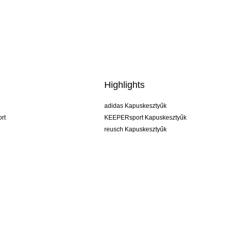
Highlights
adidas Kapuskesztyűk
rt
KEEPERsport Kapuskesztyűk
reusch Kapuskesztyűk
uhlsport Kapuskesztyűk
rehab Kapuskesztyűk
keeper
NIKE Kapuskesztyűk
PUMA Kapuskesztyűk
SELLS Kapuskesztyűk