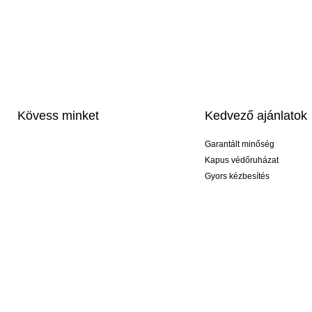
Kövess minket
Kedvező ajánlatok
Garantált minőség
Kapus védőruházat
Gyors kézbesítés
Profi feliratozás
Exkluzív kesztyűk
Akciós csomagok