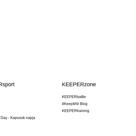
sport
KEEPERzone
KEEPERbattle
#KeepItAll Blog
KEEPERtraining
 Day - Kapusok napja