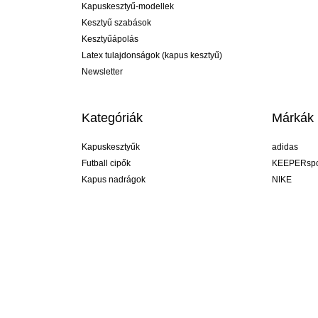
Kapuskesztyű-modellek
Kesztyű szabások
Kesztyűápolás
Latex tulajdonságok (kapus kesztyű)
Newsletter
Kategóriák
Márkák
Kapuskesztyűk
adidas
Futball cipők
KEEPERspo
Kapus nadrágok
NIKE
Kapusmezek
Puma
Kapus alánadrág
REUSCH
Sells Goal
uhlsport
Elite Sport
rehab