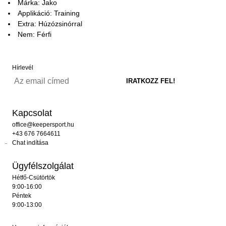
Márka: Jako
Applikáció: Training
Extra: Húzózsinórral
Nem: Férfi
Hírlevél
Kapcsolat
office@keepersport.hu
+43 676 7664611
Chat indítása
Ügyfélszolgálat
Hétfő-Csütörtök
9:00-16:00
Péntek
9:00-13:00