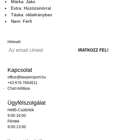
Márka: Jako
Extra: Húzózsinórral
Táska: oldalirányban
Nem: Férfi
Hírlevél
Kapcsolat
office@keepersport.hu
+43 676 7664611
Chat indítása
Ügyfélszolgálat
Hétfő-Csütörtök
9:00-16:00
Péntek
9:00-13:00