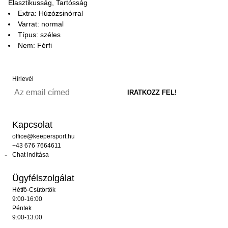
Elasztikusság, Tartósság
Extra: Húzózsinórral
Varrat: normal
Típus: széles
Nem: Férfi
Hírlevél
Kapcsolat
office@keepersport.hu
+43 676 7664611
Chat indítása
Ügyfélszolgálat
Hétfő-Csütörtök
9:00-16:00
Péntek
9:00-13:00