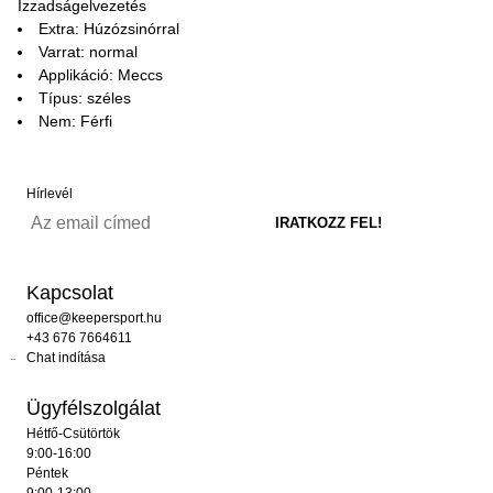
Izzadságelvezetés
Extra: Húzózsinórral
Varrat: normal
Applikáció: Meccs
Típus: széles
Nem: Férfi
Hírlevél
Kapcsolat
office@keepersport.hu
+43 676 7664611
Chat indítása
Ügyfélszolgálat
Hétfő-Csütörtök
9:00-16:00
Péntek