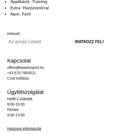
Applikáció: Training
Extra: Húzózsinórral
Nem: Férfi
Hírlevél
Kapcsolat
office@keepersport.hu
+43 676 7664611
Chat indítása
Ügyfélszolgálat
Hétfő-Csütörtök
9:00-16:00
Péntek
9:00-13:00
Hasznos információk