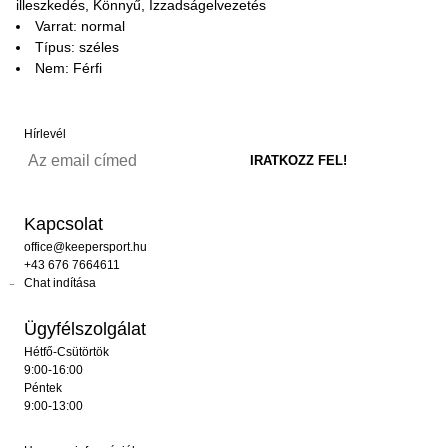
illeszkedés, Könnyű, Izzadságelvezetés
Varrat: normal
Típus: széles
Nem: Férfi
Hírlevél
Kapcsolat
office@keepersport.hu
+43 676 7664611
Chat indítása
Ügyfélszolgálat
Hétfő-Csütörtök
9:00-16:00
Péntek
9:00-13:00