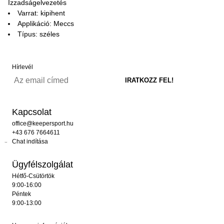
Izzadságelvezetés
Varrat: kipihent
Applikáció: Meccs
Típus: széles
Hírlevél
Kapcsolat
office@keepersport.hu
+43 676 7664611
Chat indítása
Ügyfélszolgálat
Hétfő-Csütörtök
9:00-16:00
Péntek
9:00-13:00