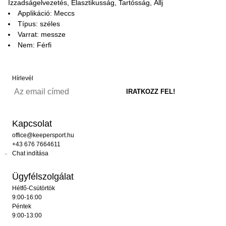
Izzadságelvezetés, Elasztikusság, Tartósság, Állj
Applikáció: Meccs
Típus: széles
Varrat: messze
Nem: Férfi
Hírlevél
Kapcsolat
office@keepersport.hu
+43 676 7664611
Chat indítása
Ügyfélszolgálat
Hétfő-Csütörtök
9:00-16:00
Péntek
9:00-13:00