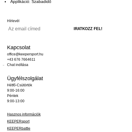
Applikáció: Szabadidő
Hírlevél
Kapcsolat
office@keepersport.hu
+43 676 7664611
Chat indítása
Ügyfélszolgálat
Hétfő-Csütörtök
9:00-16:00
Péntek
9:00-13:00
Hasznos információk
KEEPERsport
KEEPERbattle