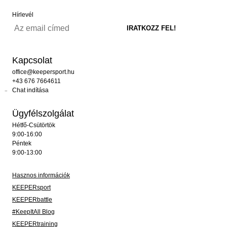
Hírlevél
Kapcsolat
office@keepersport.hu
+43 676 7664611
Chat indítása
Ügyfélszolgálat
Hétfő-Csütörtök
9:00-16:00
Péntek
9:00-13:00
Hasznos információk
KEEPERsport
KEEPERbattle
#KeepItAll Blog
KEEPERtraining