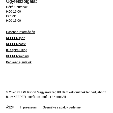
Ügyfélszolgálat
Hétfő-Csütörtök
9:00-16:00
Péntek
9:00-13:00
Hasznos információk
KEEPERsport
KEEPERbattle
#KeepItAll Blog
KEEPERtraining
Kedvező ajánlatok
© 2026 KEEPERsport Magyarország Kft Nem kell őrültnek lenned, ahhoz
hogy KEEPER legyél, de segít ;-) #KeepItAll
ÁSZF
Impresszum
Személyes adatok védelme