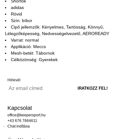
Shortok
adidas
Rövid
Szín: bíbor
Cipő jellemzők: Kényelmes, Tartósság, Könnyű,
Lélegzőképesség, Nedvességelvezető, AEROREADY
Varrat: normal
Applikáció: Meccs
Mesh-betét: Tábornok
Célközönség: Gyerekek
Hírlevél
Kapcsolat
office@keepersport.hu
+43 676 7664611
Chat indítása