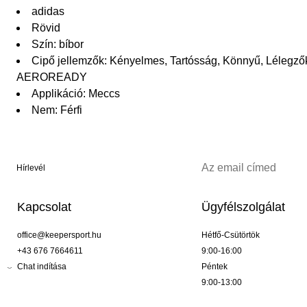
adidas
Rövid
Szín: bíbor
Cipő jellemzők: Kényelmes, Tartósság, Könnyű, Lélegz
AEROREADY
Applikáció: Meccs
Nem: Férfi
Hírlevél
Kapcsolat
Ügyfélszolgálat
office@keepersport.hu
Hétfő-Csütörtök
+43 676 7664611
9:00-16:00
Chat indítása
Péntek
9:00-13:00