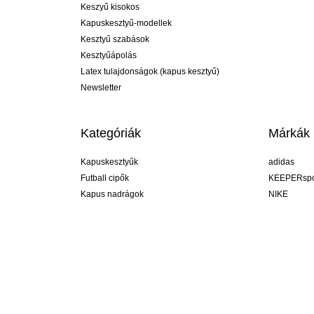
Keszyű kisokos
Kapuskesztyű-modellek
Kesztyű szabások
Kesztyűápolás
Latex tulajdonságok (kapus kesztyű)
Newsletter
Kategóriák
Márkák
Kapuskesztyűk
adidas
Futball cipők
KEEPERspo
Kapus nadrágok
NIKE
Kapusmezek
Puma
Kapus alánadrág
REUSCH
Sells Goal
uhlsport
Elite Sport
rehab