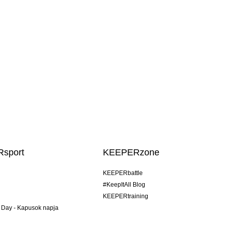
sport
KEEPERzone
KEEPERbattle
#KeepItAll Blog
KEEPERtraining
 Day - Kapusok napja