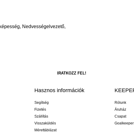
őképesség, Nedvességelvezető,
Hasznos információk
KEEPER
Segítség
Rólunk
Fizetés
Áruház
Szállítás
Csapat
Visszaküldés
Goalkeeper
Mérettáblázat