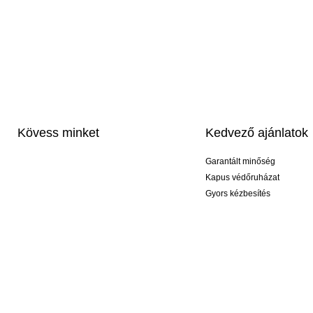
Kövess minket
Kedvező ajánlatok
Garantált minőség
Kapus védőruházat
Gyors kézbesítés
Profi feliratozás
Exkluzív kesztyűk
Akciós csomagok