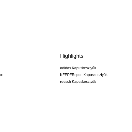
Highlights
adidas Kapuskesztyűk
rt
KEEPERsport Kapuskesztyűk
reusch Kapuskesztyűk
uhlsport Kapuskesztyűk
rehab Kapuskesztyűk
keeper
NIKE Kapuskesztyűk
PUMA Kapuskesztyűk
SELLS Kapuskesztyűk