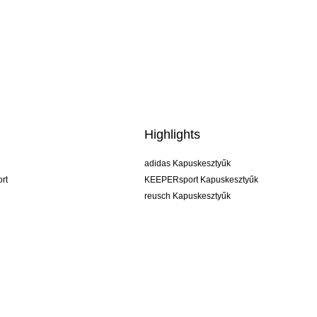
Highlights
adidas Kapuskesztyűk
rt
KEEPERsport Kapuskesztyűk
reusch Kapuskesztyűk
uhlsport Kapuskesztyűk
rehab Kapuskesztyűk
keeper
NIKE Kapuskesztyűk
PUMA Kapuskesztyűk
SELLS Kapuskesztyűk