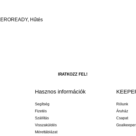
ű, AEROREADY, Hűtés
Hasznos információk
KEEPER
Segítség
Rólunk
Fizetés
Áruház
Szállítás
Csapat
Visszaküldés
Goalkeeper
Mérettáblázat