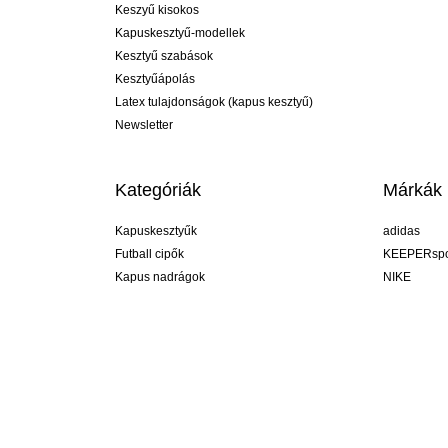
Keszyű kisokos
Kapuskesztyű-modellek
Kesztyű szabások
Kesztyűápolás
Latex tulajdonságok (kapus kesztyű)
Newsletter
Kategóriák
Márkák
Kapuskesztyűk
adidas
Futball cipők
KEEPERspo
Kapus nadrágok
NIKE
Kapusmezek
Puma
Kapus alánadrág
REUSCH
Sells Goal
uhlsport
Elite Sport
rehab