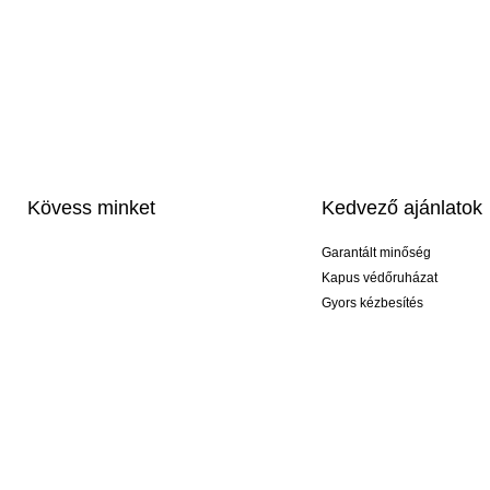
Kövess minket
Kedvező ajánlatok
Garantált minőség
Kapus védőruházat
Gyors kézbesítés
Profi feliratozás
Exkluzív kesztyűk
Akciós csomagok