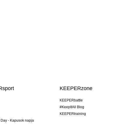
sport
KEEPERzone
KEEPERbattle
#KeepItAll Blog
KEEPERtraining
 Day - Kapusok napja