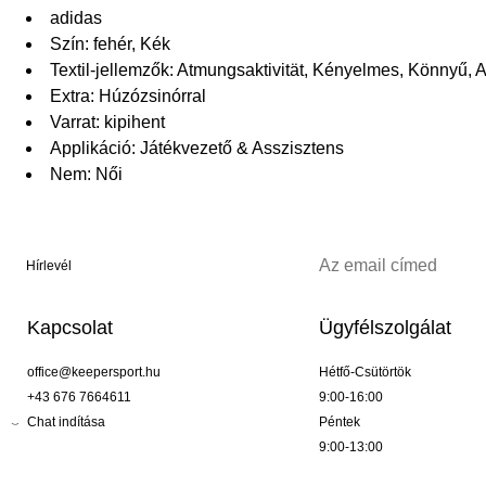
adidas
Szín: fehér, Kék
Textil-jellemzők: Atmungsaktivität, Kényelmes, Könny
Extra: Húzózsinórral
Varrat: kipihent
Applikáció: Játékvezető & Asszisztens
Nem: Női
Hírlevél
Kapcsolat
Ügyfélszolgálat
office@keepersport.hu
Hétfő-Csütörtök
+43 676 7664611
9:00-16:00
Chat indítása
Péntek
9:00-13:00