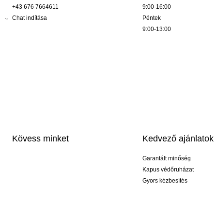
+43 676 7664611
9:00-16:00
Chat indítása
Péntek
9:00-13:00
Kövess minket
Kedvező ajánlatok
Garantált minőség
Kapus védőruházat
Gyors kézbesítés
Profi feliratozás
Exkluzív kesztyűk
Akciós csomagok