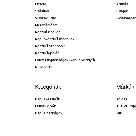
Fizetés
Áruház
Szállítás
Csapat
Visszaküldés
Goalkeeper
Mérettáblázat
Keszyű kisokos
Kapuskesztyű-modellek
Kesztyű szabások
Kesztyűápolás
Latex tulajdonságok (kapus kesztyű)
Newsletter
Kategóriák
Márkák
Kapuskesztyűk
adidas
Futball cipők
KEEPERspo
Kapus nadrágok
NIKE
Kapusmezek
Puma
Kapus alánadrág
REUSCH
Sells Goal