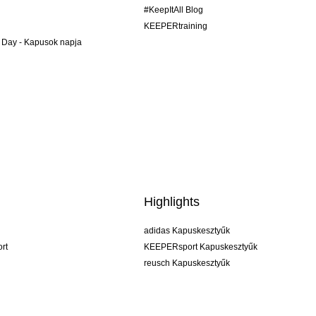
#KeepItAll Blog
KEEPERtraining
 Day - Kapusok napja
Highlights
adidas Kapuskesztyűk
rt
KEEPERsport Kapuskesztyűk
reusch Kapuskesztyűk
uhlsport Kapuskesztyűk
rehab Kapuskesztyűk
keeper
NIKE Kapuskesztyűk