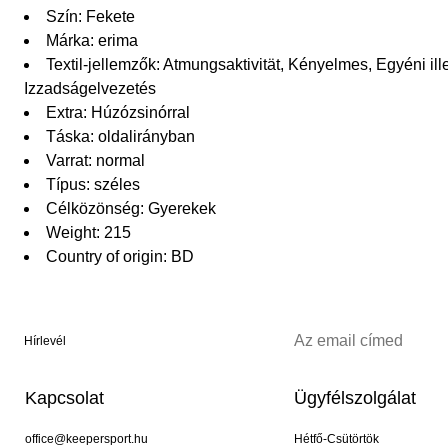
Szín: Fekete
Márka: erima
Textil-jellemzők: Atmungsaktivität, Kényelmes, Egyéni il
Izzadságelvezetés
Extra: Húzózsinórral
Táska: oldalirányban
Varrat: normal
Típus: széles
Célközönség: Gyerekek
Weight: 215
Country of origin: BD
Hírlevél
Kapcsolat
Ügyfélszolgálat
office@keepersport.hu
Hétfő-Csütörtök