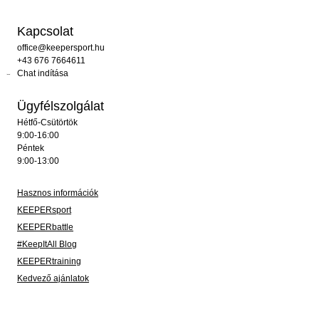
Kapcsolat
office@keepersport.hu
+43 676 7664611
Chat indítása
Ügyfélszolgálat
Hétfő-Csütörtök
9:00-16:00
Péntek
9:00-13:00
Hasznos információk
KEEPERsport
KEEPERbattle
#KeepItAll Blog
KEEPERtraining
Kedvező ajánlatok