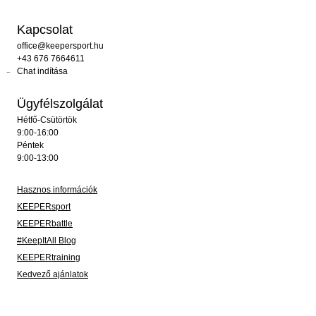
Kapcsolat
office@keepersport.hu
+43 676 7664611
Chat indítása
Ügyfélszolgálat
Hétfő-Csütörtök
9:00-16:00
Péntek
9:00-13:00
Hasznos információk
KEEPERsport
KEEPERbattle
#KeepItAll Blog
KEEPERtraining
Kedvező ajánlatok