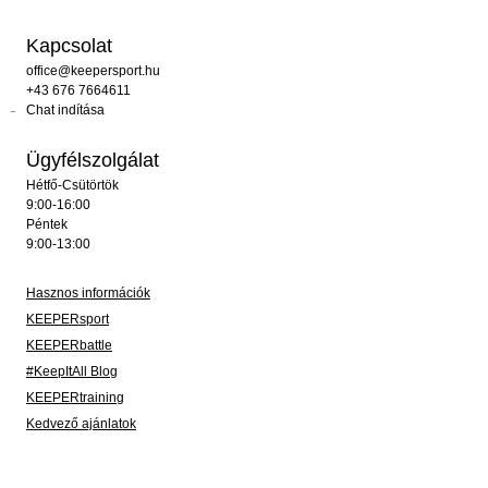
Kapcsolat
office@keepersport.hu
+43 676 7664611
Chat indítása
Ügyfélszolgálat
Hétfő-Csütörtök
9:00-16:00
Péntek
9:00-13:00
Hasznos információk
KEEPERsport
KEEPERbattle
#KeepItAll Blog
KEEPERtraining
Kedvező ajánlatok