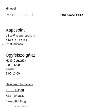
Hírlevél
Kapcsolat
office@keepersport.hu
+43 676 7664611
Chat indítása
Ügyfélszolgálat
Hétfő-Csütörtök
9:00-16:00
Péntek
9:00-13:00
Hasznos információk
KEEPERsport
KEEPERbattle
#KeepItAll Blog