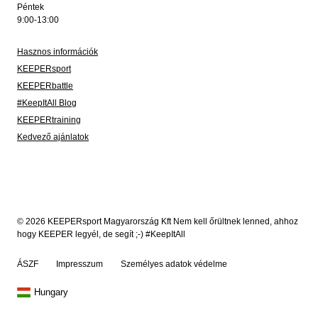
Péntek
9:00-13:00
Hasznos információk
KEEPERsport
KEEPERbattle
#KeepItAll Blog
KEEPERtraining
Kedvező ajánlatok
© 2026 KEEPERsport Magyarország Kft Nem kell őrültnek lenned, ahhoz
hogy KEEPER legyél, de segít ;-) #KeepItAll
ÁSZF
Impresszum
Személyes adatok védelme
Hungary