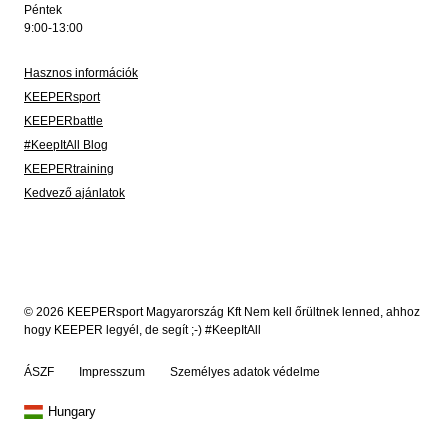
Péntek
9:00-13:00
Hasznos információk
KEEPERsport
KEEPERbattle
#KeepItAll Blog
KEEPERtraining
Kedvező ajánlatok
© 2026 KEEPERsport Magyarország Kft Nem kell őrültnek lenned, ahhoz
hogy KEEPER legyél, de segít ;-) #KeepItAll
ÁSZF
Impresszum
Személyes adatok védelme
Hungary