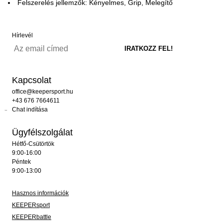
Felszerelés jellemzők: Kényelmes, Grip, Melegítő
Hírlevél
Kapcsolat
office@keepersport.hu
+43 676 7664611
Chat indítása
Ügyfélszolgálat
Hétfő-Csütörtök
9:00-16:00
Péntek
9:00-13:00
Hasznos információk
KEEPERsport
KEEPERbattle