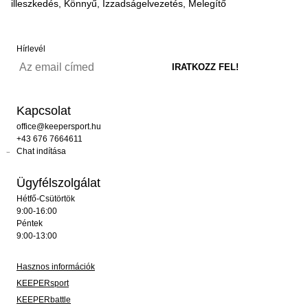
illeszkedés, Könnyű, Izzadságelvezetés, Melegítő
Hírlevél
Kapcsolat
office@keepersport.hu
+43 676 7664611
Chat indítása
Ügyfélszolgálat
Hétfő-Csütörtök
9:00-16:00
Péntek
9:00-13:00
Hasznos információk
KEEPERsport
KEEPERbattle