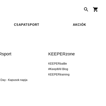
CSAPATSPORT
AKCIÓK
sport
KEEPERzone
KEEPERbattle
#KeepItAll Blog
KEEPERtraining
 Day - Kapusok napja