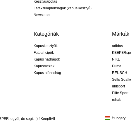
Kesztyűápolás
Latex tulajdonságok (kapus kesztyű)
Newsletter
Kategóriák
Márkák
Kapuskesztyűk
adidas
Futball cipők
KEEPERspo
Kapus nadrágok
NIKE
Kapusmezek
Puma
Kapus alánadrág
REUSCH
Sells Goal
uhlsport
Elite Sport
rehab
Hungary
R legyél, de segít ;-) #KeepItAll