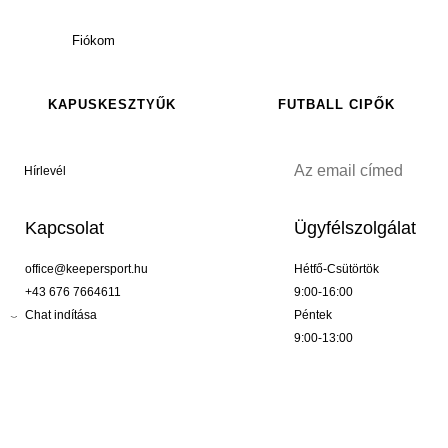
Fiókom
KAPUSKESZTYŰK
FUTBALL CIPŐK
Hírlevél
Kapcsolat
Ügyfélszolgálat
office@keepersport.hu
Hétfő-Csütörtök
+43 676 7664611
9:00-16:00
Chat indítása
Péntek
9:00-13:00