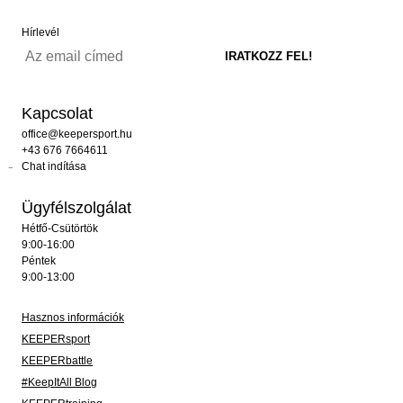
Hírlevél
Kapcsolat
office@keepersport.hu
+43 676 7664611
Chat indítása
Ügyfélszolgálat
Hétfő-Csütörtök
9:00-16:00
Péntek
9:00-13:00
Hasznos információk
KEEPERsport
KEEPERbattle
#KeepItAll Blog