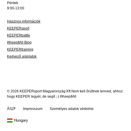
Péntek
9:00-13:00
Hasznos információk
KEEPERsport
KEEPERbattle
#KeepItAll Blog
KEEPERtraining
Kedvező ajánlatok
© 2026 KEEPERsport Magyarország Kft Nem kell őrültnek lenned, ahhoz
hogy KEEPER legyél, de segít ;-) #KeepItAll
ÁSZF
Impresszum
Személyes adatok védelme
Hungary