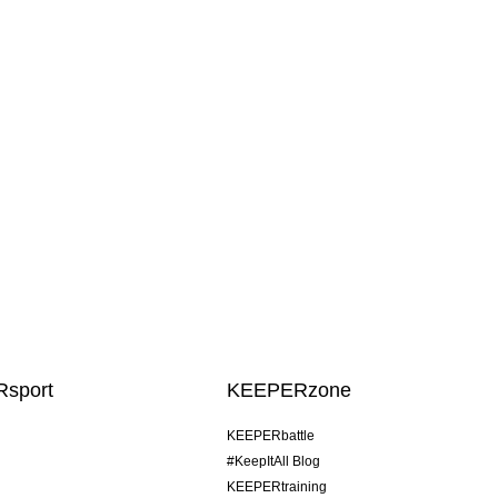
sport
KEEPERzone
KEEPERbattle
#KeepItAll Blog
KEEPERtraining