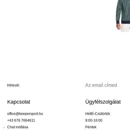
Hírlevél
Kapcsolat
Ügyfélszolgálat
office@keepersport.hu
Hétfő-Csütörtök
+43 676 7664611
9:00-16:00
Chat indítása
Péntek