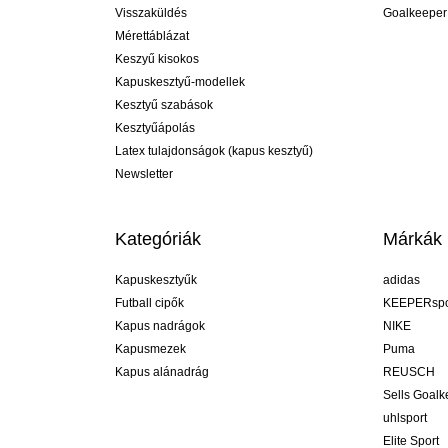
Visszaküldés
Goalkeeper
Mérettáblázat
Keszyű kisokos
Kapuskesztyű-modellek
Kesztyű szabások
Kesztyűápolás
Latex tulajdonságok (kapus kesztyű)
Newsletter
Kategóriák
Márkák
Kapuskesztyűk
adidas
Futball cipők
KEEPERspo
Kapus nadrágok
NIKE
Kapusmezek
Puma
Kapus alánadrág
REUSCH
Sells Goal
uhlsport
Elite Sport