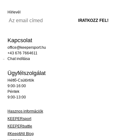
Hírlevél
Kapcsolat
office@keepersport.hu
+43 676 7664611
Chat indítása
Ügyfélszolgálat
Hétfő-Csütörtök
9:00-16:00
Péntek
9:00-13:00
Hasznos információk
KEEPERsport
KEEPERbattle
#KeepItAll Blog