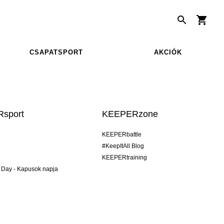
CSAPATSPORT
AKCIÓK
sport
KEEPERzone
KEEPERbattle
#KeepItAll Blog
KEEPERtraining
 Day - Kapusok napja