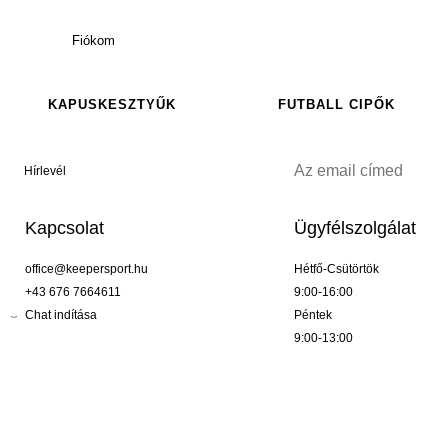
Fiókom
KAPUSKESZTYŰK
FUTBALL CIPŐK
Hírlevél
Kapcsolat
Ügyfélszolgálat
office@keepersport.hu
Hétfő-Csütörtök
+43 676 7664611
9:00-16:00
Chat indítása
Péntek
9:00-13:00