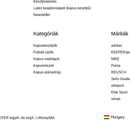
Kesztyűápolás
Latex tulajdonságok (kapus kesztyű)
Newsletter
Kategóriák
Márkák
Kapuskesztyűk
adidas
Futball cipők
KEEPERspo
Kapus nadrágok
NIKE
Kapusmezek
Puma
Kapus alánadrág
REUSCH
Sells Goal
uhlsport
Elite Sport
rehab
Hungary
R legyél, de segít ;-) #KeepItAll