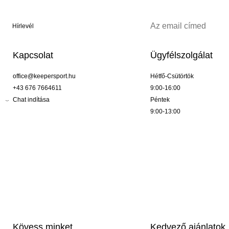
Hírlevél
Kapcsolat
Ügyfélszolgálat
office@keepersport.hu
Hétfő-Csütörtök
+43 676 7664611
9:00-16:00
Chat indítása
Péntek
9:00-13:00
Kövess minket
Kedvező ajánlatok