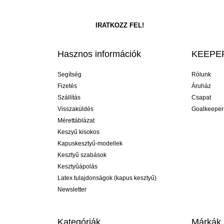
Hasznos információk
KEEPER
Segítség
Rólunk
Fizetés
Áruház
Szállítás
Csapat
Visszaküldés
Goalkeeper
Mérettáblázat
Keszyű kisokos
Kapuskesztyű-modellek
Kesztyű szabások
Kesztyűápolás
Latex tulajdonságok (kapus kesztyű)
Newsletter
Kategóriák
Márkák