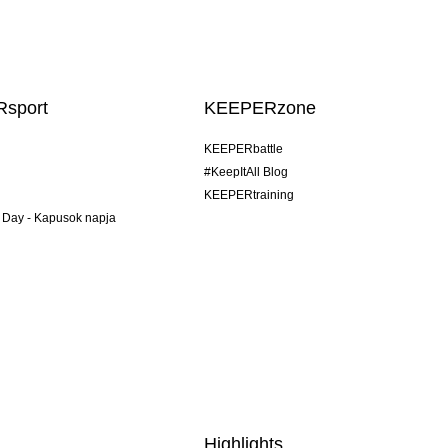
sport
KEEPERzone
KEEPERbattle
#KeepItAll Blog
KEEPERtraining
 Day - Kapusok napja
Highlights