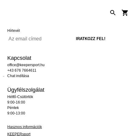
Hírlevél
Kapcsolat
office@keepersport.hu
+43 676 7664611
Chat indítása
Ügyfélszolgálat
Hétfő-Csütörtök
9:00-16:00
Péntek
9:00-13:00
Hasznos információk
KEEPERsport