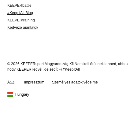
KEEPERbattle
#KeepItAll Blog
KEEPERtraining
Kedvező ajánlatok
© 2026 KEEPERsport Magyarország Kft Nem kell őrültnek lenned, ahhoz
hogy KEEPER legyél, de segít ;-) #KeepItAll
ÁSZF
Impresszum
Személyes adatok védelme
Hungary