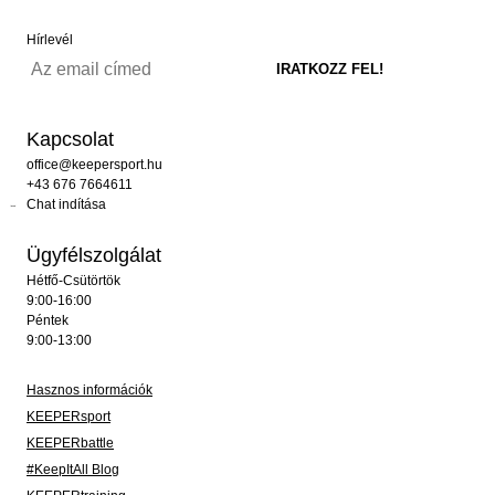
Hírlevél
Kapcsolat
office@keepersport.hu
+43 676 7664611
Chat indítása
Ügyfélszolgálat
Hétfő-Csütörtök
9:00-16:00
Péntek
9:00-13:00
Hasznos információk
KEEPERsport
KEEPERbattle
#KeepItAll Blog