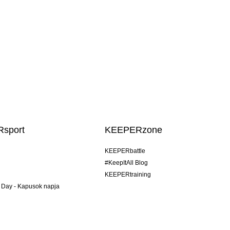
sport
KEEPERzone
KEEPERbattle
#KeepItAll Blog
KEEPERtraining
 Day - Kapusok napja