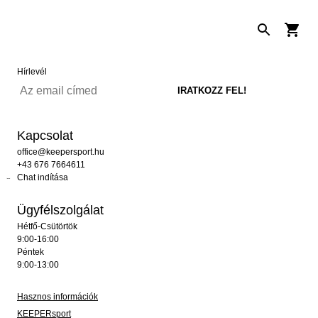
Hírlevél
Kapcsolat
office@keepersport.hu
+43 676 7664611
Chat indítása
Ügyfélszolgálat
Hétfő-Csütörtök
9:00-16:00
Péntek
9:00-13:00
Hasznos információk
KEEPERsport