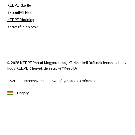
KEEPERbattle
#KeepItAll Blog
KEEPERtraining
Kedvező ajánlatok
© 2026 KEEPERsport Magyarország Kft Nem kell őrültnek lenned, ahhoz
hogy KEEPER legyél, de segít ;-) #KeepItAll
ÁSZF
Impresszum
Személyes adatok védelme
Hungary