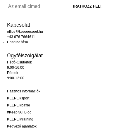
Kapcsolat
office@keepersport.hu
+43 676 7664611
Chat indítása
Ügyfélszolgálat
Hétfő-Csütörtök
9:00-16:00
Péntek
9:00-13:00
Hasznos információk
KEEPERsport
KEEPERbattle
#KeepItAll Blog
KEEPERtraining
Kedvező ajánlatok