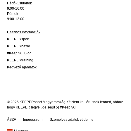
Hétfő-Csütörtök
9:00-16:00
Péntek
9:00-13:00
Hasznos információk
KEEPERsport
KEEPERbattle
#KeepItAll Blog
KEEPERtraining
Kedvező ajánlatok
© 2026 KEEPERsport Magyarország Kft Nem kell őrültnek lenned, ahhoz
hogy KEEPER legyél, de segít ;-) #KeepItAll
ÁSZF
Impresszum
Személyes adatok védelme