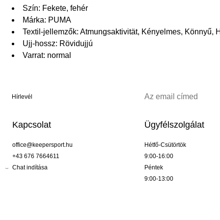
Szín: Fekete, fehér
Márka: PUMA
Textil-jellemzők: Atmungsaktivität, Kényelmes, Könnyű, 
Ujj-hossz: Rövidujjú
Varrat: normal
Hírlevél
Kapcsolat
Ügyfélszolgálat
office@keepersport.hu
Hétfő-Csütörtök
+43 676 7664611
9:00-16:00
Chat indítása
Péntek
9:00-13:00