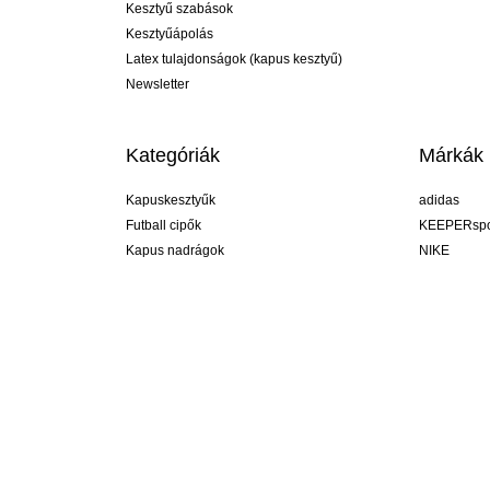
Kesztyű szabások
Kesztyűápolás
Latex tulajdonságok (kapus kesztyű)
Newsletter
Kategóriák
Márkák
Kapuskesztyűk
adidas
Futball cipők
KEEPERspo
Kapus nadrágok
NIKE
Kapusmezek
Puma
Kapus alánadrág
REUSCH
Sells Goal
uhlsport
Elite Sport
rehab
Hungary
R legyél, de segít ;-) #KeepItAll