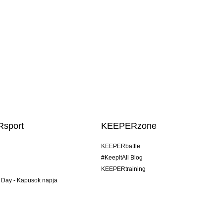
sport
KEEPERzone
KEEPERbattle
#KeepItAll Blog
KEEPERtraining
 Day - Kapusok napja