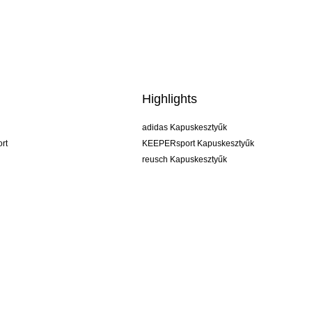
Highlights
adidas Kapuskesztyűk
rt
KEEPERsport Kapuskesztyűk
reusch Kapuskesztyűk
uhlsport Kapuskesztyűk
rehab Kapuskesztyűk
keeper
NIKE Kapuskesztyűk
PUMA Kapuskesztyűk
SELLS Kapuskesztyűk
ÁSZF
Impresszum