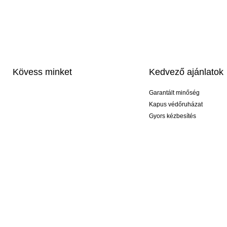
Kövess minket
Kedvező ajánlatok
Garantált minőség
Kapus védőruházat
Gyors kézbesítés
Profi feliratozás
Exkluzív kesztyűk
Akciós csomagok
© 2026 KEEPERsport Magyarország Kft Nem kell őrültnek lenned, ahhoz hogy KEEPE