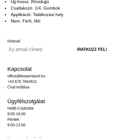
Ujj-hossz: Rövidujjú
Csatlakozó: 1/4, Gombok
Applikáció: Találkozási hely
Nem: Férfi, Női
Hírlevél
Kapcsolat
office@keepersport.hu
+43 676 7664611
Chat indítása
Ügyfélszolgálat
Hétfő-Csütörtök
9:00-16:00
Péntek
9:00-13:00